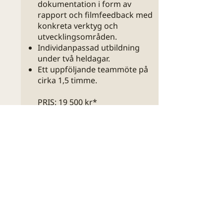
dokumentation i form av
rapport och filmfeedback med
konkreta verktyg och
utvecklingsområden.
Individanpassad utbildning
under två heldagar.
Ett uppföljande teammöte på
cirka 1,5 timme.
PRIS: 19 500 kr*
* Reseersättning och eventuell
övernattning tillkommer vid
bokning av tvådagarskurs i
hemmet.