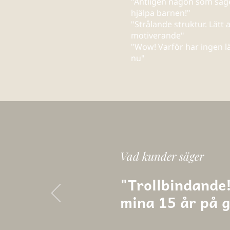
"Äntligen någon som säger
hjälpa barnen!"
"Strålande struktur. Lätt
motiverande"
"Wow! Varför har ingen lä
nu"
Vad kunder säger
"Trollbindande!
mina 15 år på 