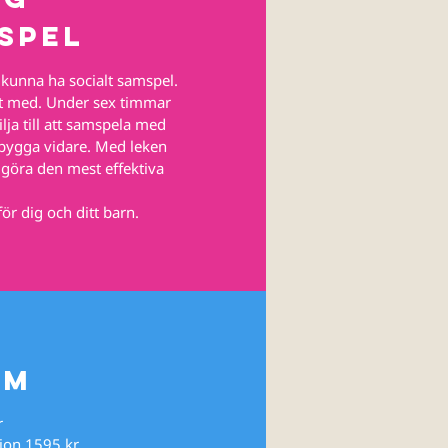
spel
 kunna ha socialt samspel.
t med. Under sex timmar
ilja till att samspela med
 bygga vidare. Med leken
ggöra den mest effektiva
ör dig och ditt barn.
lm
r
ion 1595 kr