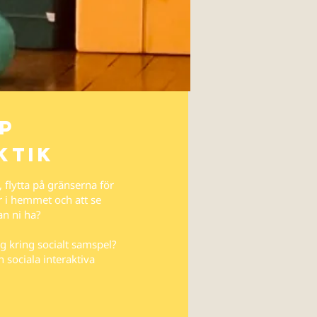
p
ktik
, flytta på gränserna för
er i hemmet och att se
an ni ha?
ng kring socialt samspel?
 sociala interaktiva