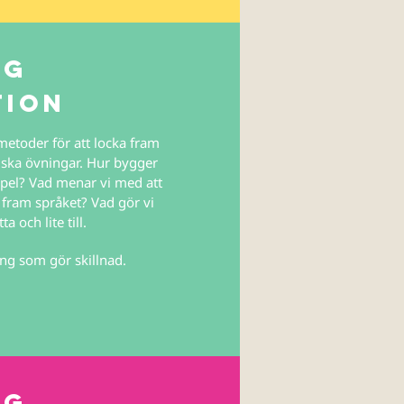
ng
tion
metoder för att locka fram
tiska övningar. Hur bygger
spel? Vad menar vi med att
 fram språket? Vad gör vi
 och lite till.
ng som gör skillnad.
ng