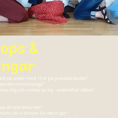
ops &
ingar
varit på under mina 15 år på grundsärskolan"
vara det minsta kaxiga"
 hos mig och smittar av sig - underlättar såklart
g vill veta ännu mer"
märks att ni brinner för det ni gör"