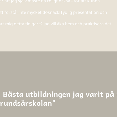
 att jag själv måste ha roligt också - för att kunna
 att förstå, inte mycket dösnack!Tydlig presentation och
rt mig detta tidigare? Jag vill åka hem och praktisera det
 Bästa utbildningen jag varit på
grundsärskolan"