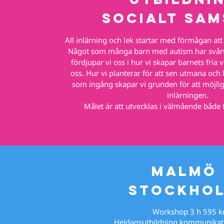
socialt sam
All inlärning och lek startar med förmågan att
Något som många barn med autism har svår
fördjupar vi oss i hur vi skapar barnets fria v
oss. Hur vi planterar för att sen utmana och
som ingång skapar vi grunden för att möjli
inlärningen.
Målet är att utvecklas i välmående både f
Malmö
stockho
Workshop 3 h 595 k
Heldagsutbildning kommunikat