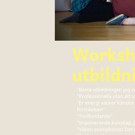
Worksh
utbildn
"Bästa utbildningen jag 
"Professionella utan att 
"Er energi väcker känslor
förståelsen"
"Trollbindande"
"Imponerande kunskap, ja
"Vilken energiboost! Det 