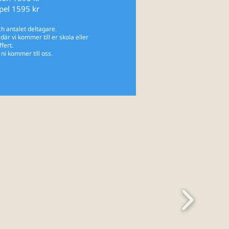
pel 1595 kr
ch antalet deltagare.
där vi kommer till er skola eller
fert.
t ni kommer till oss.