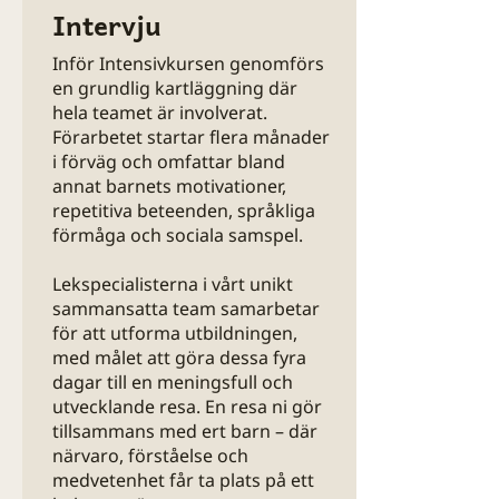
tänka.
Intervju
Vad skulle behövas för att ert barn
ska börja kommunicera mer? Vad
Inför Intensivkursen genomförs
skulle göra vardagen lättare,
en grundlig kartläggning där
roligare och mer harmonisk för
hela teamet är involverat.
hela familjen?
Förarbetet startar flera månader
i förväg och omfattar bland
Vår Intensivkurs är precis som det
annat barnets motivationer,
låter – intensiv, kraftfull och
repetitiva beteenden, språkliga
livsförändrande. Under fyra dagar
förmåga och sociala samspel.
bor ni tillsammans med ert barn på
vackra Hallaskogs gård utanför
Lekspecialisterna i vårt unikt
Höör, med Dagstorpssjön och
sammansatta team samarbetar
för att utforma utbildningen,
naturen runt knuten. Tillsammans
med målet att göra dessa fyra
med specialistteamet från Allt om
dagar till en meningsfull och
Autism fokuserar vi helhjärtat på
utvecklande resa. En resa ni gör
att öka kommunikationen och
tillsammans med ert barn – där
stärka barnets egen vilja till
närvaro, förståelse och
interaktion.
medvetenhet får ta plats på ett