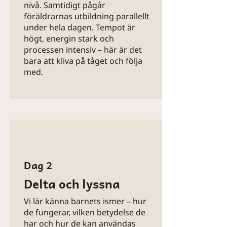
nivå. Samtidigt pågår
nyfikenhet och kärlek.
föräldrarnas utbildning parallellt
under hela dagen.​ Tempot är
Parallellt får ni som föräldrar
högt, energin stark och
utbildning, både individuellt och i
processen intensiv – här är det
grupp, med fokus på de verktyg
bara att kliva på tåget och följa
och metoder som är mest
med.
relevanta för just ert barn. Precis
som arbetet med barnet är även
föräldrautbildningen helt
individanpassad, för att ge er
konkret och praktiskt stöd som
fungerar i er vardag.
Det här är mer än en utbildning –
Dag 2
det är en möjlighet att förändra
Delta och lyssna
kommunikationen, samspelet och
vardagen för hela familjen.
Vi lär känna barnets ismer – hur
de fungerar, vilken betydelse de
har och hur de kan användas