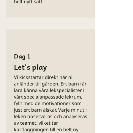
helt nytt sätt.
Våra lekspecialister arbetar med
ert barn från morgon till kväll.
Genom lek och observation
genomförs ett noggrant
detektivarbete: var befinner sig
barnet just nu, och vilka verktyg
och metoder fungerar bäst?
Dag 1
När kartläggningen är klar omsätts
Let's play
strategierna direkt i praktiken. Ni
som föräldrar får följa processen
Vi kickstartar direkt när ni
steg för steg, förstå varför vi gör
anländer till gården.​ Ert barn får
som vi gör och lära er att själva
lära känna våra lekspecialister i
tillämpa metoderna i vardagen.
vårt specialanpassade lekrum,
fyllt med de motivationer som
just ert barn älskar. Varje minut i
All inlärning är motivationsstyrd
leken observeras och analyseras
och sker genom lek, utifrån ert
av teamet, vilket tar
barns intressen. Barnet möts alltid
kartläggningen till en helt ny
med acceptans, full närvaro,