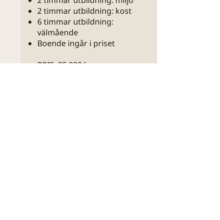
2 timmar utbildning: miljö
2 timmar utbildning: kost
6 timmar utbildning:
välmående
Boende ingår i priset
PRIS: 85 000 kr
Detta är ett exempel.
Timmarnas fördelning kan
variera från familj till familj då
de utformas efter familjens
unika behov av de olika
delarna.