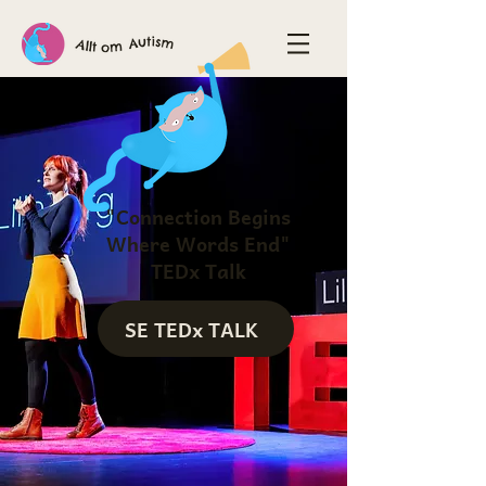
"Connection Begins
Where Words End"
TEDx Talk
SE TEDx TALK