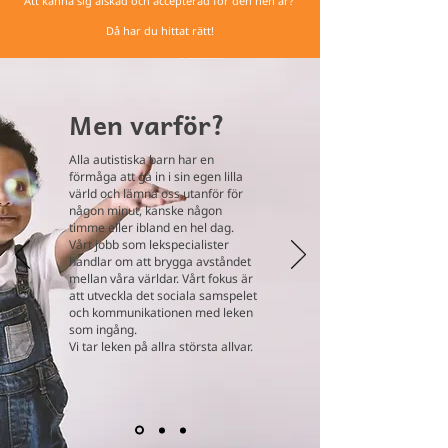
Att känna sig älskad och accepterad för den hen är?
Då har du hittat rätt!
Men varför?
Alla autistiska barn har en
förmåga att gå in i sin egen lilla
värld och lämna oss utanför för
någon minut, kanske någon
timme eller ibland en hel dag.
Vårt jobb som lekspecialister
handlar om att brygga avståndet
mellan våra världar. Vårt fokus är
att utveckla det sociala samspelet
och kommunikationen med leken
som ingång.
Vi tar leken på allra största allvar.