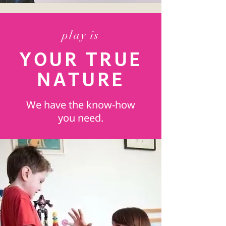
play is
YOUR TRUE
NATURE
We have the know-how
you need.